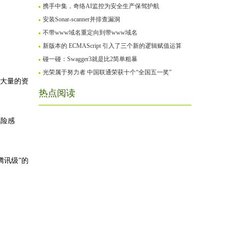
携手中集，奇络AI监控为安全生产保驾护航
安装Sonar-scanner并排查漏洞
不带www域名重定向到带www域名
新版本的 ECMAScript 引入了三个新的逻辑赋值运算
碰一碰：Swagger3就是比2简单粗暴
光荣属于努力者 中国联通荣获十个“全国五一奖”
了大量的资
热点阅读
风险感
腾讯级”的