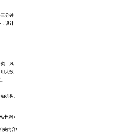
快三分钟
务，设计
分类、风
利用大数
置。
融机构,
站长网）
相关内容!