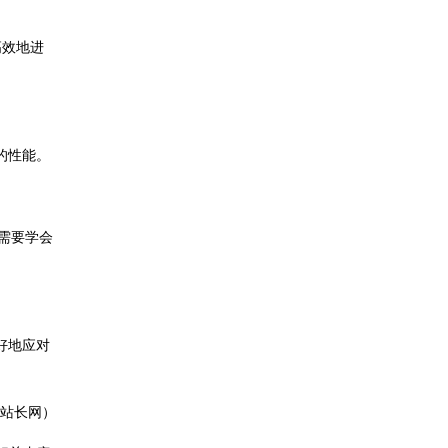
高效地进
的性能。
还需要学会
好地应对
站长网）