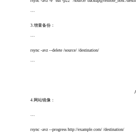
rsync -avz -e "ssh -p22" /source/ backup@remote_host:/destin
```
3.增量备份：
```
rsync -avz --delete /source/ /destination/
```
4.网站镜像：
```
rsync -avz --progress http://example.com/ /destination/