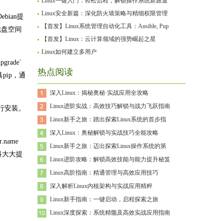
Linux一键入门：轻松启程，解锁操作系统新旅途
Linux安全新篇：深化防火墙策略与精细权限管理
ian提
【首发】Linux系统管理自动化工具：Ansible, Pup
磁盘空间
【首发】Linux：云计算领域的强势崛起之星
Linux如何建立多用户
rade`
热点阅读
pip，通
深入Linux：揭秘奥秘·实战应用全攻略
Linux进阶实战：高效技巧解锁与战力飞跃指南
进行安装。
Linux新手之旅：踏出探索Linux系统的首步指
。
深入Linux：奥秘解锁与实战技巧全能攻略
.name
Linux新手之旅：迈出探索Linux操作系统的第
l`，将大大提
Linux进阶攻略：解锁高效技能与能力提升秘笈
Linux高阶指南：精通管理与高效应用技巧
深入解析Linux内核架构与实战应用精粹
Linux新手指南：一键启动，启程探索之旅
Linux深度探索：系统精髓及高效实战应用指南