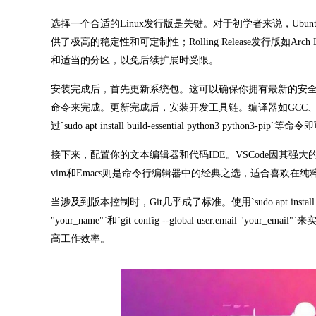
选择一个合适的Linux发行版是关键。对于初学者来说，Ubu
供了极高的稳定性和可定制性；Rolling Release发行版
和适当的分区，以免后续扩展时受限。
安装完成后，首先更新系统包。这可以确保你拥有最新的安全补丁和性能改进。在U
命令来完成。更新完成后，安装开发工具链。编译器如GCC、G++是
过`sudo apt install build-essential python3 python3-pip`等命
接下来，配置你的文本编辑器和代码IDE。VSCode因其强大
vim和Emacs则是命令行编辑器中的经典之选，适合喜欢
当涉及到版本控制时，Git几乎成了标准。使用`sudo apt install g
"your_name"`和`git config --global user.email "your_e
高工作效率。