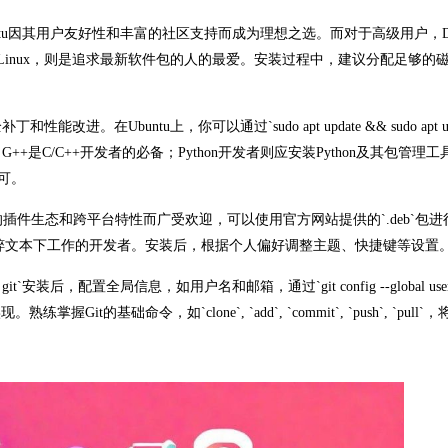
ntu因其用户友好性和丰富的社区支持而成为理想之选。而对于高级用户，Deb
如Arch Linux，则是追求最新软件包的人的最爱。安装过程中，建议分配足够的
buntu上，你可以通过`sudo apt update && sudo apt upg
C/C++开发者的必备；Python开发者则应安装Python及其包管理工具
令即可。
的插件生态和跨平台特性而广受欢迎，可以使用官方网站提供的`.deb`包
在纯粹文本下工作的开发者。安装后，根据个人偏好调整主题、快捷键等设置
it`安装后，配置全局信息，如用户名和邮箱，通过`git config --global user
mail"`来实现。熟练掌握Git的基础命令，如`clone`, `add`, `commit`, `push`, `pul