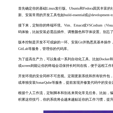
首先确定你的基础Linux发行版。Ubuntu和Fedora
新、安装常用的开发工具包如build-essential或@develop
接下来，定制你的终端环境。Vim、Emacs或VSCodium（Vi
码体验，比如安装必需品插件、调整颜色和字体设置。别忘了配置z
版本控制是开发不可或缺的一环。安装Git并熟悉其基本操作，如clo
GitLab等服务，管理你的代码库。
为了提高生产力，可以集成一系列自动化工具。比如Docker和Do
或screen则能让你的终端会话保持长时间在线，便于远程工
开发环境的安全同样不可忽视。定期更新系统和所有软件包，
或单独安装SonarQube等服务，提前发现并修复代码中的安
根据个人工作流，定制脚本和别名来简化常见任务。比如，
积累这些技巧，你的系统将会越来越贴近你的工作习惯，提