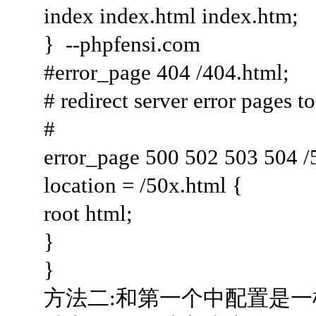
index index.html index.htm;
} --phpfensi.com
#error_page 404 /404.html;
# redirect server error pages to 
#
error_page 500 502 503 504 /5
location = /50x.html {
root html;
}
}
方法二:和第一个中配置是一样