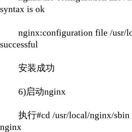
syntax is ok
nginx:configuration file /usr/loc
successful
安装成功
6)启动nginx
执行#cd /usr/local/nginx/sb
nginx