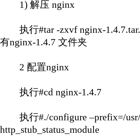
1) 解压 nginx
执行#tar -zxvf nginx-1.4.7.ta
有nginx-1.4.7 文件夹
2 配置nginx
执行#cd nginx-1.4.7
执行#./configure –prefix=/usr/lo
http_stub_status_module