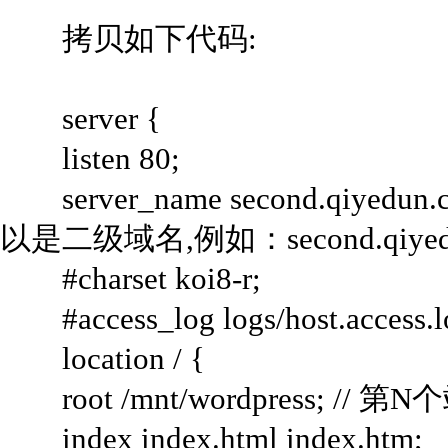
拷贝如下代码:
server {
listen 80;
server_name second.qiye
以是二级域名,例如：second.qiyed
#charset koi8-r;
#access_log logs/host.access.
location / {
root /mnt/wordpress; 
index index.html index.htm;