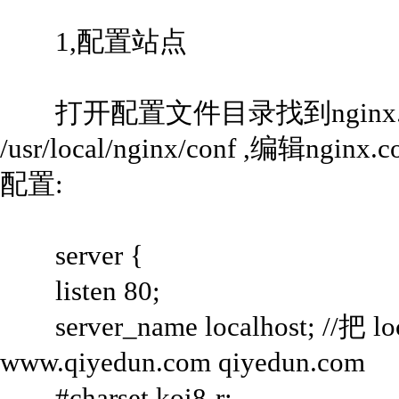
1,配置站点
打开配置文件目录找到nginx.co
/usr/local/nginx/conf ,编辑ngin
配置:
server {
listen 80;
server_name localhost; //
www.qiyedun.com qiyedun.com
#charset koi8-r;