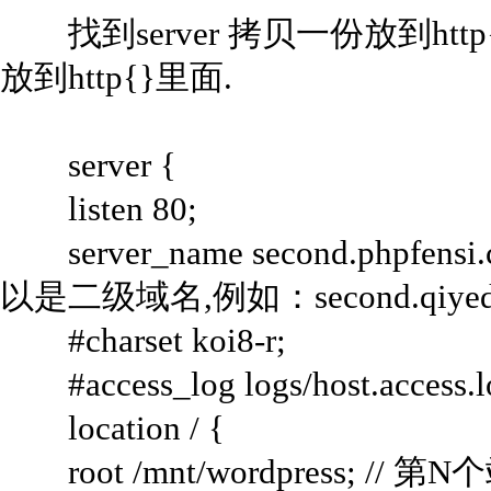
找到server 拷贝一份放到ht
放到http{}里面.
server {
listen 80;
server_name second.phpf
以是二级域名,例如：second.qiyed
#charset koi8-r;
#access_log logs/host.access.l
location / {
root /mnt/wordpress; 