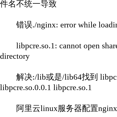
件名不统一导致
错误./nginx: error while loading 
libpcre.so.1: cannot open shared 
directory
解决:/lib或是/lib64找到 libpcre.s
libpcre.so.0.0.1 libpcre.so.1
阿里云linux服务器配置ngin