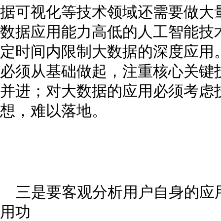
据可视化等技术领域还需要做大
数据应用能力高低的人工智能技
定时间内限制大数据的深度应用
必须从基础做起，注重核心关键
并进；对大数据的应用必须考虑
想，难以落地。
三是要客观分析用户自身的应
用功