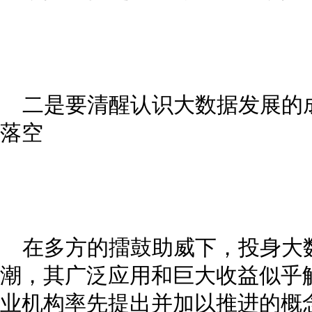
二是要清醒认识大数据发展的
落空
在多方的擂鼓助威下，投身大
潮，其广泛应用和巨大收益似乎
业机构率先提出并加以推进的概