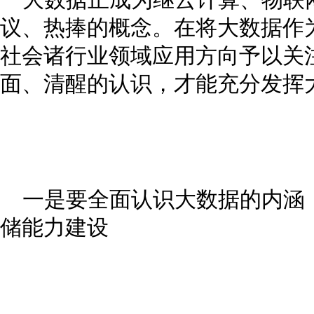
大数据正成为继云计算、物联
议、热捧的概念。在将大数据作
社会诸行业领域应用方向予以关
面、清醒的认识，才能充分发挥
一是要全面认识大数据的内涵
储能力建设